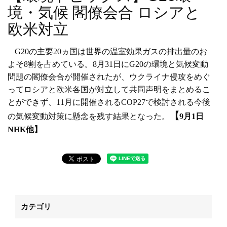
境・気候 閣僚会合 ロシアと
欧米対立
G20
の主要
20
ヵ国は世界の温室効果ガスの排出量のお
よそ
8
割を占めている。
8
月
31
日に
G20
の環境と気候変動
問題の閣僚会合が開催されたが、ウクライナ侵攻をめぐ
ってロシアと欧米各国が対立して共同声明をまとめるこ
とができず、
11
月に開催される
COP27
で検討される今後
【
の気候変動対策に懸念を残す結果となった。
9
月
1
日
NHK
他】
カテゴリ