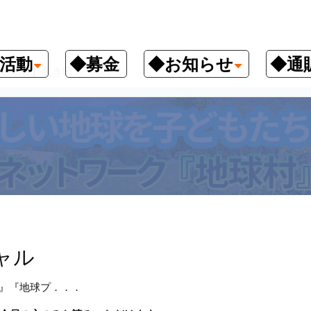
活動
◆募金
◆お知らせ
◆通
巻頭言】生き物スペシャル
ャル
O』『地球プ．．．