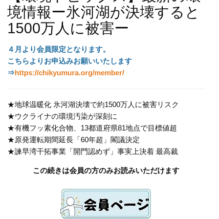
境情報ー氷河湖が決壊すると
1500万人に被害ー
４月より会員限定となります。
こちらよりお申込みお願いいたします
⇒
https://chikyumura.org/member/
★地球温暖化 氷河湖決壊で約1500万人に被害リスク
★ウクライナの環境汚染が深刻に
★有機フッ素化合物、13都道府県81地点で目標値超
★原発運転期間延長「60年超」閣議決定
★諫早湾干拓事業「開門認めず」事実上決着 最高裁
この続きは会員の方のみお読みいただけます