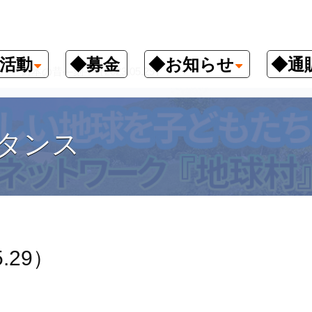
活動
◆募金
◆お知らせ
◆通
日本の昔―刻―（2023.05.29）
タンス
.29）