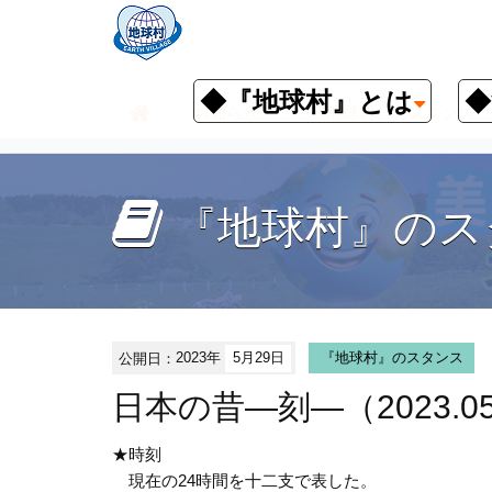
◆『地球村』とは
◆
お知らせ
『地球村』のスタンス
『地球村』のス
公開日：
2023年
5月29日
『地球村』のスタンス
日本の昔―刻―（2023.05
★時刻
現在の24時間を十二支で表した。