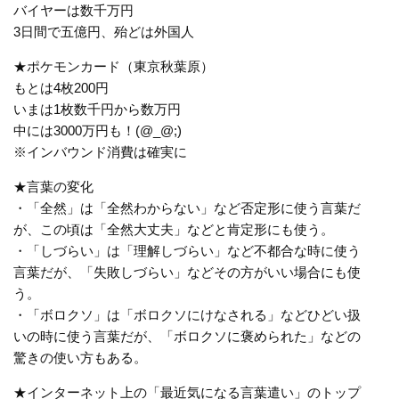
バイヤーは数千万円
3日間で五億円、殆どは外国人
★ポケモンカード（東京秋葉原）
もとは4枚200円
いまは1枚数千円から数万円
中には3000万円も！(@_@;)
※インバウンド消費は確実に
★言葉の変化
・「全然」は「全然わからない」など否定形に使う言葉だ
が、この頃は「全然大丈夫」などと肯定形にも使う。
・「しづらい」は「理解しづらい」など不都合な時に使う
言葉だが、「失敗しづらい」などその方がいい場合にも使
う。
・「ボロクソ」は「ボロクソにけなされる」などひどい扱
いの時に使う言葉だが、「ボロクソに褒められた」などの
驚きの使い方もある。
★インターネット上の「最近気になる言葉遣い」のトップ