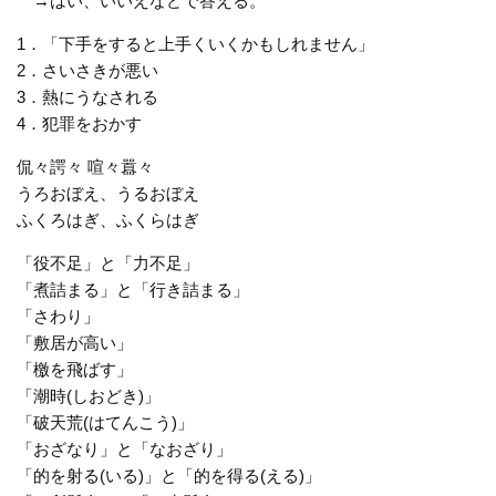
→はい、いいえなどで答える。
1．「下手をすると上手くいくかもしれません」
2．さいさきが悪い
3．熱にうなされる
4．犯罪をおかす
侃々諤々 喧々囂々
うろおぼえ、うるおぼえ
ふくろはぎ、ふくらはぎ
「役不足」と「力不足」
「煮詰まる」と「行き詰まる」
「さわり」
「敷居が高い」
「檄を飛ばす」
「潮時(しおどき)」
「破天荒(はてんこう)」
「おざなり」と「なおざり」
「的を射る(いる)」と「的を得る(える)」