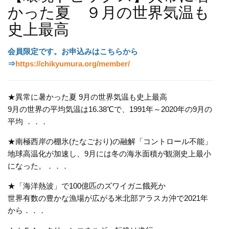
かった夏 ９月の世界気温も
史上最高
会員限定です。
お申込みはこちらから
⇒
https://chikyumura.org/member/
★異常に暑かった夏 9月の世界気温も史上最高
9月の世界の平均気温は16.38℃で、1991年～2020年の9月の
平均 ．．．
★南極西岸の棚
氷
(たなごおり)の融解「コントロール不能」
地球高温化が加速し、9月には冬の海氷面積が観測史上最小
になった。
．．．
★「海洋熱波」で100億匹のズワイガニ餓死か
世界有数の豊かな漁場が広がる米北部アラスカ沖で2021年
から．．．