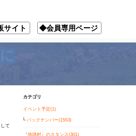
販サイト
◆会員専用ページ
カテゴリ
イベント予定(1)
バックナンバー(1553)
しして
『地球村』のスタンス(301)