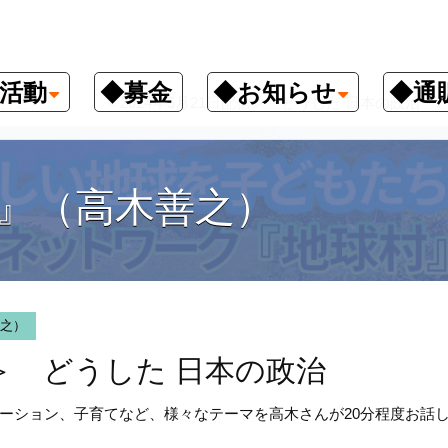
活動
◆募金
◆お知らせ
◆通
善之）
＜2024年5月21日配信＞ どうした 日本の政治
』（高木善之）
之）
信＞ どうした 日本の政治
ーション、子育てなど、様々なテーマを高木さんが20分程度お話