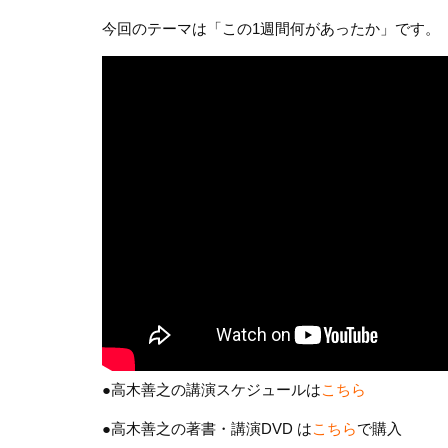
今回のテーマは「この1週間何があったか」です。
●高木善之の講演スケジュールは
こちら
●高木善之の著書・講演DVD は
こちら
で購入