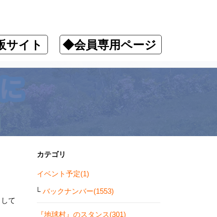
販サイト
◆会員専用ページ
カテゴリ
イベント予定(1)
バックナンバー(1553)
しして
『地球村』のスタンス(301)