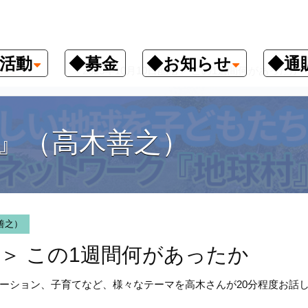
活動
◆募金
◆お知らせ
◆通
善之）
＜2025年10月10日配信＞ この1週間何があったか
』（高木善之）
善之）
信＞ この1週間何があったか
ーション、子育てなど、様々なテーマを高木さんが20分程度お話