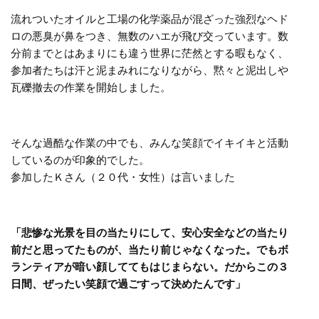
流れついたオイルと工場の化学薬品が混ざった強烈なヘド
ロの悪臭が鼻をつき、無数のハエが飛び交っています。数
分前までとはあまりにも違う世界に茫然とする暇もなく、
参加者たちは汗と泥まみれになりながら、黙々と泥出しや
瓦礫撤去の作業を開始しました。
そんな過酷な作業の中でも、みんな笑顔でイキイキと活動
しているのが印象的でした。
参加したＫさん（２０代・女性）は言いました
「悲惨な光景を目の当たりにして、安心安全などの当たり
前だと思ってたものが、当たり前じゃなくなった。でもボ
ランティアが暗い顔しててもはじまらない。だからこの３
日間、ぜったい笑顔で過ごすって決めたんです」