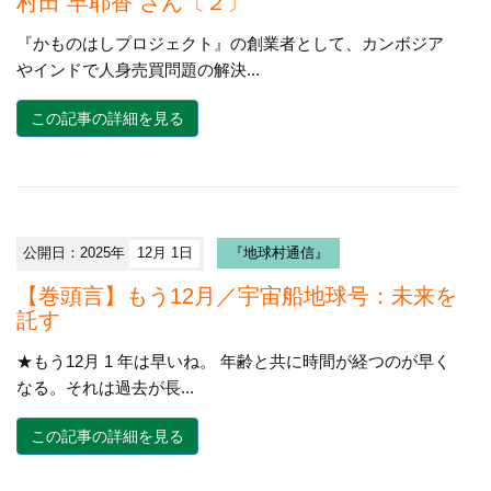
村田 早耶香 さん〔２〕
『かものはしプロジェクト』の創業者として、カンボジア
やインドで人身売買問題の解決...
この記事の詳細を見る
公開日：2025年
12月 1日
『地球村通信』
【巻頭言】もう12月／宇宙船地球号：未来を
託す
★もう12月 1 年は早いね。 年齢と共に時間が経つのが早く
なる。それは過去が長...
この記事の詳細を見る